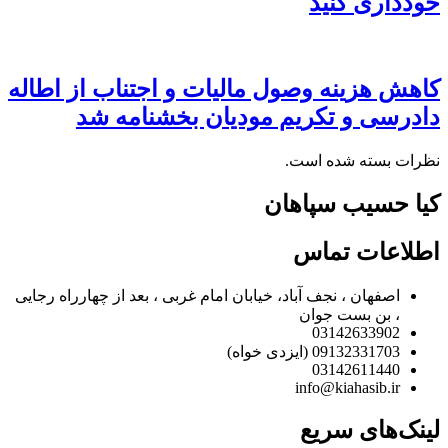
خودداری کنید
کاهش هزینه وصول مالیات و اجتناب از اطاله
دادرسی و تکریم مودیان بخشنامه شد
نظرات بسته شده است.
کیا حسیب سپاهان
اطلاعات تماس
اصفهان ، نجف آباد، خیابان امام غربی ، بعد از چهارراه رجایی
، بن بست جوان
03142633902
09132331703 (ایزدی خواه)
03142611440
info@kiahasib.ir
لینک‌های سریع