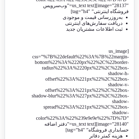
image=”28137″][us_text text=”وب‌سرویس
فروشگاه اینترنتی” tag=”h4″]
به‌روزرسانی قیمت و موجودی
دریافت سفارش‌های اینترنتی
ثبت اطلاعات مشتریان جدید
[us_image
css=”%7B%22default%22%3A%7B%22margin-
bottom%22%3A%2220px%22%2C%22border-
radius%22%3A%2220px%22%2C%22box-
shadow-h-
offset%22%3A%221px%22%2C%22box-
shadow-v-
offset%22%3A%221px%22%2C%22box-
shadow-blur%22%3A%227px%22%2C%22box-
shadow-
spread%22%3A%221px%22%2C%22box-
shadow-
color%22%3A%22%239e9e9e%22%7D%7D”
image=”28140″][us_text text=”دفتر اضافه
حسابداری فروشگاه” tag=”h4″]
هزینه کمتر دفاتر