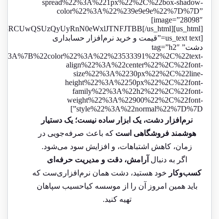
spread%22%3A%221px%22%2C%22box-shadow-
color%22%3A%22%239e9e9e%22%7D%7D”
image=”28098″]
[us_html]JTNDZGl2JTIwY2xhc3MlM0QlMjJmb3JtLXdyYXBwZXIlMjIlM0UlMEElMjAlMjAlM0NkaXYlMjBjbGFzcyUzRCUyMmZvcm0taGVhZGVyJTIyJTNFJUQ5JTgxJUQ4JUIxJUQ5JTg1JTIwJUQ4JUFGJUQ4JUIxJUQ4JUFFJUQ5JTg4JUQ4JUE3JUQ4JUIzJUQ4JUFBJTIwJUQ5JTg1JUQ4JUI0JUQ4JUE3JUQ5JTg4JUQ4JUIxJUQ5JTg3JTNDJTJGZGl2JTNFJTBBJTIwJTIwJTNDaWZyYW1lJTIwc3JjJTNEJTIyaHR0cHMlM0ElMkYlMkZjcm0ua2lhaGFzaWIuaXIlMkZmb3JtcyUyRnd0bCUyRjZkNGQ0NTE5MTFmM2ZjNGFhZjNhMGZlMmQ3ZWUzZDQ5JTIyJTBBJTIwJTIwJTIwJTIwJTIwJTIwJTIwJTIwJTIwJTIwd2lkdGglM0QlMjIxMDAlMjUlMjIlMjBoZWlnaHQlM0QlMjI0ODAlMjIlMjBmcmFtZWJvcmRlciUzRCUyMjAlMjIlMjBhbGxvd2Z1bGxzY3JlZW4lM0QlMjJhbGxvd2Z1bGxzY3JlZW4lMjIlM0UlMEElMjAlMjAlM0MlMkZpZnJhbWUlM0UlMEElM0MlMkZkaXYlM0UlMEElMEElM0NzdHlsZSUzRSUwQSUyMCUyMC5mb3JtLXdyYXBwZXIlMjAlN0IlMEElMjAlMjAlMjAlMjBtYXgtd2lkdGglM0ElMjA2MDBweCUzQiUwQSUyMCUyMCUyMCUyMHdpZHRoJTNBJTIwOTUlMjUlM0IlMEElMjAlMjAlMjAlMjBtYXJnaW4lM0ElMjAzMHB4JTIwYXV0byUzQiUwQSUyMCUyMCUyMCUyMGJhY2tncm91bmQtY29sb3IlM0ElMjAlMjNmZmZmZmYlM0IlMEElMjAlMjAlMjAlMjBib3JkZXItcmFkaXVzJTNBJTIwMTZweCUzQiUwQSUyMCUyMCUyMCUyMHBhZGRpbmclM0ElMjAwJTNCJTBBJTIwJTIwJTIwJTIwYm94LXNoYWRvdyUzQSUyMDAlMjA0cHglMjAxNnB4JTIwcmdiYSUyODE1OCUyQyUyMDE1OCUyQyUyMDE1OCUyQyUyMDAuNCUyOSUzQiUyMCUyRiUyQSUyMCVEOCVCMyVEOCVBNyVEQiU4QyVEOSU4NyUyMCVEOCVBRSVEOCVBNyVEQSVBOSVEOCVCMyVEOCVBQSVEOCVCMSVEQiU4QyUyMCUyQSUyRiUwQSUyMCUyMCUyMCUyMGRpcmVjdGlvbiUzQSUyMHJ0bCUzQiUwQSUyMCUyMCUyMCUyMGZvbnQtZmFtaWx5JTNBJTIwc2Fucy1zZXJpZiUzQiUwQSUyMCUyMCUyMCUyMG92ZXJmbG93JTNBJTIwaGlkZGVuJTNCJTBBJTIwJTIwJTdEJTBBJTBBJTIwJTIwLmZvcm0taGVhZGVyJTIwJTdCJTBBJTIwJTIwJTIwJTIwYmFja2dyb3VuZC1jb2xvciUzQSUyMCUyMzdlNTdjMiUzQiUyMCUyRiUyQSUyMCVEOCVBOCVEOSU4NiVEOSU4MSVEOCVCNCUyMCVEOCVBOCVEOCVCMSVEOSU4NiVEOCVBRiUyMCUyQSUyRiUwQSUyMCUyMCUyMCUyMGNvbG9yJTNBJTIwd2hpdGUlM0IlMEElMjAlMjAlMjAlMjB0ZXh0LWFsaWduJTNBJTIwY2VudGVyJTNCJTBBJTIwJTIwJTIwJTIwcGFkZGluZyUzQSUyMDEycHglM0IlMEElMjAlMjAlMjAlMjBmb250LXNpemUlM0ElMjAxOHB4JTNCJTBBJTIwJTIwJTIwJTIwZm9udC13ZWlnaHQlM0ElMjBib2xkJTNCJTBBJTIwJTIwJTdEJTBBJTBBJTIwJTIwLmZvcm0td3JhcHBlciUyMGlmcmFtZSUyMCU3QiUwQSUyMCUyMCUyMCUyMGJvcmRlciUzQSUyMG5vbmUlM0IlMEElMjAlMjAlMjAlMjBkaXNwbGF5JTNBJTIwYmxvY2slM0IlMEElMjAlMjAlMjAlMjBib3JkZXItcmFkaXVzJTNBJTIwMCUyMDAlMjAxNnB4JTIwMTZweCUzQiUwQSUyMCUyMCU3RCUwQSUzQyUyRnN0eWxlJTNFJTBB[/us_html]
[us_text text=”قیمت و خرید نرم‌افزار حسابداری
دشت” tag=”h2″
22%3A%7B%22color%22%3A%22%23533391%22%2C%22text-
align%22%3A%22center%22%2C%22font-
size%22%3A%2230px%22%2C%22line-
height%22%3A%2250px%22%2C%22font-
family%22%3A%22h2%22%2C%22font-
weight%22%3A%22900%22%2C%22font-
style%22%3A%22normal%22%7D%7D”]
نرم‌افزار دشت، یک ابزار ساده نیست؛ یک دستیار
هوشمند فروشگاهی است
که باعث صرفه‌جویی در
زمان، کاهش اشتباهات، و افزایش سود می‌شود.
اگر به دنبال
آرامش، دقت و مدیریت حرفه‌ای
کسب‌وکار
خود هستید، دشت همان نرم‌افزاری‌ست که
باید همین امروز آن را از موسسه
کیاحسیب
سپاهان
تهیه کنید.