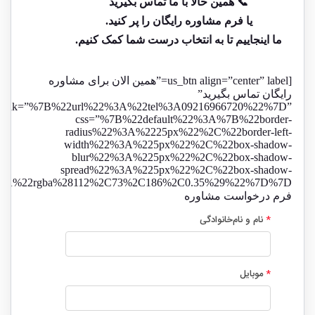
📞 همین حالا با ما تماس بگیرید
یا فرم مشاوره رایگان را پر کنید.
ما اینجاییم تا به انتخاب درست شما کمک کنیم.
[us_btn align=”center” label=”همین الان برای مشاوره
رایگان تماس بگیرید”
link=”%7B%22url%22%3A%22tel%3A09216966720%22%7D”
css=”%7B%22default%22%3A%7B%22border-
radius%22%3A%2225px%22%2C%22border-left-
width%22%3A%225px%22%2C%22box-shadow-
blur%22%3A%225px%22%2C%22box-shadow-
spread%22%3A%225px%22%2C%22box-shadow-
%3A%22rgba%28112%2C73%2C186%2C0.35%29%22%7D%7D”]
فرم درخواست مشاوره