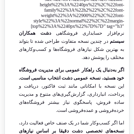
height%22%3A%2240px%22%2C%22font-
family%22%3A%22h2%22%2C%22font-
weight%22%3A%22900%22%2C%22font-
style%22%3A%22normal%22%2C%22margin-
top%22%3A%2240px%22%7D%7D” tag=”h3″]
نرم‌افزار حسابداری فروشگاهی
دشت همکاران
سیستم
در چندین نسخه متفاوت طراحی شده تا بتواند
به بهترین شکل نیازهای فروشگاه‌ها و کسب‌وکارهای
مختلف را پوشش دهد.
اگر به‌دنبال یک راهکار عمومی برای مدیریت فروشگاه
خود هستید، نسخه عمومی دشت انتخاب مناسبی است.
این نسخه با امکاناتی مانند ثبت فاکتور، دریافت و
پرداخت، انبارداری، گزارش‌گیری‌های متنوع و مدیریت
ساده فروش، پاسخگوی نیاز بیشتر فروشگاه‌های
خرده‌فروشی و عمده‌فروشی است.
اما اگر کسب‌وکار شما در یک صنف خاص فعالیت دارد،
نسخه‌های تخصصی دشت دقیقا بر اساس نیازهای