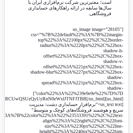
است؛ معتبرترین شرکت نرم‌افزاری ایران با
سال‌ها سابقه در ارائه راهکارهای حسابداری
فروشگاهی.
[us_image image=”28105″
css=”%7B%22default%22%3A%7B%22margin-
top%22%3A%22100px%22%2C%22border-
radius%22%3A%2220px%22%2C%22box-
shadow-h-
offset%22%3A%221px%22%2C%22box-
shadow-v-
offset%22%3A%221px%22%2C%22box-
shadow-blur%22%3A%227px%22%2C%22box-
shadow-
spread%22%3A%221px%22%2C%22box-
shadow-
color%22%3A%22%239e9e9e%22%7D%7D”]
[us_html]JTNDZGl2JTIwY2xhc3MlM0QlMjJmb3JtLXdyYXBwZXIlMjIlM0UlMEElMjAlMjAlM0NkaXYlMjBjbGFzcyUzRCUyMmZvcm0taGVhZGVyJTIyJTNFJUQ5JTgxJUQ4JUIxJUQ5JTg1JTIwJUQ4JUFGJUQ4JUIxJUQ4JUFFJUQ5JTg4JUQ4JUE3JUQ4JUIzJUQ4JUFBJTIwJUQ5JTg1JUQ4JUI0JUQ4JUE3JUQ5JTg4JUQ4JUIxJUQ5JTg3JTNDJTJGZGl2JTNFJTBBJTIwJTIwJTNDaWZyYW1lJTIwc3JjJTNEJTIyaHR0cHMlM0ElMkYlMkZjcm0ua2lhaGFzaWIuaXIlMkZmb3JtcyUyRnd0bCUyRjZkNGQ0NTE5MTFmM2ZjNGFhZjNhMGZlMmQ3ZWUzZDQ5JTIyJTBBJTIwJTIwJTIwJTIwJTIwJTIwJTIwJTIwJTIwJTIwd2lkdGglM0QlMjIxMDAlMjUlMjIlMjBoZWlnaHQlM0QlMjI0ODAlMjIlMjBmcmFtZWJvcmRlciUzRCUyMjAlMjIlMjBhbGxvd2Z1bGxzY3JlZW4lM0QlMjJhbGxvd2Z1bGxzY3JlZW4lMjIlM0UlMEElMjAlMjAlM0MlMkZpZnJhbWUlM0UlMEElM0MlMkZkaXYlM0UlMEElMEElM0NzdHlsZSUzRSUwQSUyMCUyMC5mb3JtLXdyYXBwZXIlMjAlN0IlMEElMjAlMjAlMjAlMjBtYXgtd2lkdGglM0ElMjA2MDBweCUzQiUwQSUyMCUyMCUyMCUyMHdpZHRoJTNBJTIwOTUlMjUlM0IlMEElMjAlMjAlMjAlMjBtYXJnaW4lM0ElMjAzMHB4JTIwYXV0byUzQiUwQSUyMCUyMCUyMCUyMGJhY2tncm91bmQtY29sb3IlM0ElMjAlMjNmZmZmZmYlM0IlMEElMjAlMjAlMjAlMjBib3JkZXItcmFkaXVzJTNBJTIwMTZweCUzQiUwQSUyMCUyMCUyMCUyMHBhZGRpbmclM0ElMjAwJTNCJTBBJTIwJTIwJTIwJTIwYm94LXNoYWRvdyUzQSUyMDAlMjA0cHglMjAxNnB4JTIwcmdiYSUyODE1OCUyQyUyMDE1OCUyQyUyMDE1OCUyQyUyMDAuNCUyOSUzQiUyMCUyRiUyQSUyMCVEOCVCMyVEOCVBNyVEQiU4QyVEOSU4NyUyMCVEOCVBRSVEOCVBNyVEQSVBOSVEOCVCMyVEOCVBQSVEOCVCMSVEQiU4QyUyMCUyQSUyRiUwQSUyMCUyMCUyMCUyMGRpcmVjdGlvbiUzQSUyMHJ0bCUzQiUwQSUyMCUyMCUyMCUyMGZvbnQtZmFtaWx5JTNBJTIwc2Fucy1zZXJpZiUzQiUwQSUyMCUyMCUyMCUyMG92ZXJmbG93JTNBJTIwaGlkZGVuJTNCJTBBJTIwJTIwJTdEJTBBJTBBJTIwJTIwLmZvcm0taGVhZGVyJTIwJTdCJTBBJTIwJTIwJTIwJTIwYmFja2dyb3VuZC1jb2xvciUzQSUyMCUyMzdlNTdjMiUzQiUyMCUyRiUyQSUyMCVEOCVBOCVEOSU4NiVEOSU4MSVEOCVCNCUyMCVEOCVBOCVEOCVCMSVEOSU4NiVEOCVBRiUyMCUyQSUyRiUwQSUyMCUyMCUyMCUyMGNvbG9yJTNBJTIwd2hpdGUlM0IlMEElMjAlMjAlMjAlMjB0ZXh0LWFsaWduJTNBJTIwY2VudGVyJTNCJTBBJTIwJTIwJTIwJTIwcGFkZGluZyUzQSUyMDEycHglM0IlMEElMjAlMjAlMjAlMjBmb250LXNpemUlM0ElMjAxOHB4JTNCJTBBJTIwJTIwJTIwJTIwZm9udC13ZWlnaHQlM0ElMjBib2xkJTNCJTBBJTIwJTIwJTdEJTBBJTBBJTIwJTIwLmZvcm0td3JhcHBlciUyMGlmcmFtZSUyMCU3QiUwQSUyMCUyMCUyMCUyMGJvcmRlciUzQSUyMG5vbmUlM0IlMEElMjAlMjAlMjAlMjBkaXNwbGF5JTNBJTIwYmxvY2slM0IlMEElMjAlMjAlMjAlMjBib3JkZXItcmFkaXVzJTNBJTIwMCUyMDAlMjAxNnB4JTIwMTZweCUzQiUwQSUyMCUyMCU3RCUwQSUzQyUyRnN0eWxlJTNFJTBB[/us_html]
[us_text text=”نرم‌افزار حسابداری دشت: مدیریت
سریع و هوشمند فروشگاه‌های کوچک و متوسط”
22%3A%7B%22color%22%3A%22%23533391%22%2C%22text-
align%22%3A%22right%22%2C%22font-
size%22%3A%2230px%22%2C%22line-
height%22%3A%2240px%22%2C%22font-