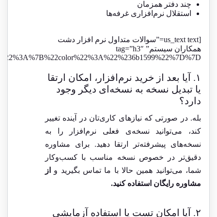
چند دفتر همزمان
استقلال نرم‌افزاری غرفه‌ها
[us_text text=”سوالات متداول نرم افزار دشت
همکاران سیستم” tag=”h3″
lt%22%3A%7B%22color%22%3A%22%236b1599%22%7D%7D”]
۱. آیا بعد از خرید نرم‌افزار، امکان ارتقا
یا تبدیل نسخه به نسخه‌ای دیگر وجود
دارد؟
بله. در صورتی که نیازهای کاری‌تان در آینده تغییر
کند، می‌توانید نسخه‌ی فعلی نرم‌افزار را به
نسخه‌های پیشرفته‌تر ارتقا دهید. برای مشاوره
دقیق‌تر در خصوص نسخه مناسب با کسب‌وکار
شما، می‌توانید همین حالا با ما تماس بگیرید و
از
مشاوره رایگان استفاده کنید.
۲. آیا امکان تست یا استفاده آزمایشی