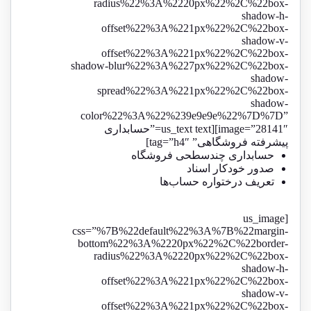
radius%22%3A%2220px%22%2C%22box-
shadow-h-
offset%22%3A%221px%22%2C%22box-
shadow-v-
offset%22%3A%221px%22%2C%22box-
shadow-blur%22%3A%227px%22%2C%22box-
shadow-
spread%22%3A%221px%22%2C%22box-
shadow-
color%22%3A%22%239e9e9e%22%7D%7D”
image=”28141″][us_text text=”حسابداری
پیشرفته فروشگاهی” tag=”h4″]
حسابداری چندسطحی فروشگاه
صدور خودکار اسناد
تعریف درختواره حساب‌ها
[us_image
css=”%7B%22default%22%3A%7B%22margin-
bottom%22%3A%2220px%22%2C%22border-
radius%22%3A%2220px%22%2C%22box-
shadow-h-
offset%22%3A%221px%22%2C%22box-
shadow-v-
offset%22%3A%221px%22%2C%22box-