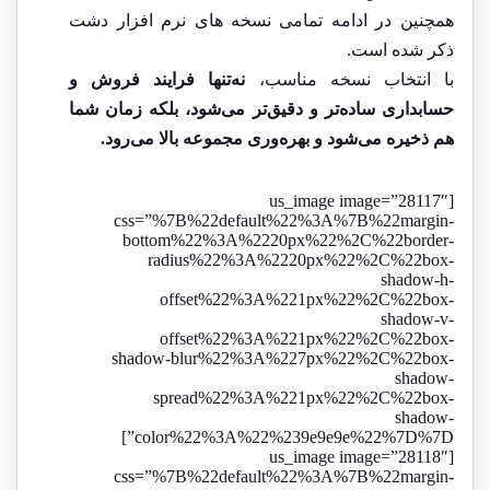
همچنین در ادامه تمامی نسخه های نرم افزار دشت
ذکر شده است.
با انتخاب نسخه مناسب،
نه‌تنها فرایند فروش و
حسابداری ساده‌تر و دقیق‌تر می‌شود، بلکه زمان شما
هم ذخیره می‌شود و بهره‌وری مجموعه بالا می‌رود.
[us_image image=”28117″
css=”%7B%22default%22%3A%7B%22margin-
bottom%22%3A%2220px%22%2C%22border-
radius%22%3A%2220px%22%2C%22box-
shadow-h-
offset%22%3A%221px%22%2C%22box-
shadow-v-
offset%22%3A%221px%22%2C%22box-
shadow-blur%22%3A%227px%22%2C%22box-
shadow-
spread%22%3A%221px%22%2C%22box-
shadow-
color%22%3A%22%239e9e9e%22%7D%7D”]
[us_image image=”28118″
css=”%7B%22default%22%3A%7B%22margin-