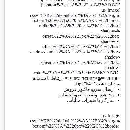
bottom%22%3A%2220px%22%7D%7D”]
[us_image
css=”%7B%22default%22%3A%7B%22margin-
bottom%22%3A%2220px%22%2C%22border-
radius%22%3A%2220px%22%2C%22box-
shadow-h-
offset%22%3A%221px%22%2C%22box-
shadow-v-
offset%22%3A%221px%22%2C%22box-
shadow-blur%22%3A%227px%22%2C%22box-
shadow-
spread%22%3A%221px%22%2C%22box-
shadow-
color%22%3A%22%239e9e9e%22%7D%7D”
image=”28138″][us_text text=”ارتباط با سامانه
مودیان دشت” tag=”h4″]
ارسال سریع فاکتور فروش
مشاهده وضعیت صورتحساب
سازگار با تغییرات مالیاتی
[us_image
css=”%7B%22default%22%3A%7B%22margin-
bottom%22%3A%2220px%22%2C%22border-