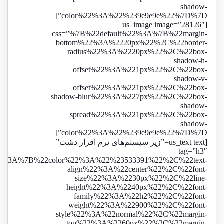
shadow-
color%22%3A%22%239e9e9e%22%7D%7D”]
[us_image image=”28126″
css=”%7B%22default%22%3A%7B%22margin-
bottom%22%3A%2220px%22%2C%22border-
radius%22%3A%2220px%22%2C%22box-
shadow-h-
offset%22%3A%221px%22%2C%22box-
shadow-v-
offset%22%3A%221px%22%2C%22box-
shadow-blur%22%3A%227px%22%2C%22box-
shadow-
spread%22%3A%221px%22%2C%22box-
shadow-
color%22%3A%22%239e9e9e%22%7D%7D”]
[us_text text=”زیر سیستم‌های نرم افزار دشت”
tag=”h3″
22%3A%7B%22color%22%3A%22%23533391%22%2C%22text-
align%22%3A%22center%22%2C%22font-
size%22%3A%2230px%22%2C%22line-
height%22%3A%2240px%22%2C%22font-
family%22%3A%22h2%22%2C%22font-
weight%22%3A%22900%22%2C%22font-
style%22%3A%22normal%22%2C%22margin-
top%22%3A%2260px%22%2C%22margin-