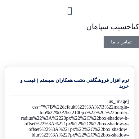
کیاحسیب سپاهان
تماس با ما
نرم افزار فروشگاهی دشت همکاران سیستم | قیمت و
خرید
[us_image
css=”%7B%22default%22%3A%7B%22margin-
top%22%3A%22100px%22%2C%22border-
radius%22%3A%2220px%22%2C%22box-shadow-h-
offset%22%3A%221px%22%2C%22box-shadow-v-
offset%22%3A%221px%22%2C%22box-shadow-
blur%22%3A%227px%22%2C%22box-shadow-