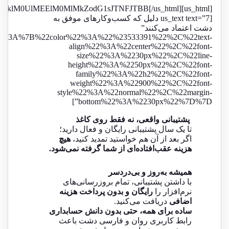
JUI4JTJDJURCJUI1JURCJUIwJU
[us_text text=”7 دلیل که کسب‌وکارهای موفق به
دشت اعتماد می‌کنند”
22%3A%7B%22color%22%3A%22%23533391%22%2C%22text-
align%22%3A%22center%22%2C%22font-
size%22%3A%2230px%22%2C%22line-
height%22%3A%2250px%22%2C%22font-
family%22%3A%22h2%22%2C%22font-
weight%22%3A%22900%22%2C%22font-
style%22%3A%22normal%22%2C%22margin-
bottom%22%3A%2230px%22%7D%7D”]
پشتیبانی واقعی، نه فقط روی کاغذ
تا یک سال پشتیبانی رایگان و فعال دارید؛
اگر بعد از آن هم خواستید تمدید کنید،
هیچ
هزینه عقب‌افتاده‌ای از شما گرفته نمی‌شود.
همیشه به‌روز و بی‌دردسر
با داشتن پشتیبانی، تمام بروزرسانی‌های
نرم‌افزار را
رایگان و بدون پرداخت هزینه
اضافی
دریافت می‌کنید.
ساده برای همه، حتی بدون دانش حسابداری
رابط کاربری روان و فارسی دشت باعث