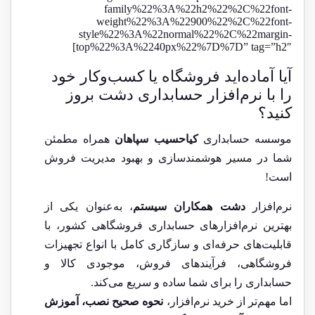
family%22%3A%22h2%22%2C%22font-
weight%22%3A%22900%22%2C%22font-
style%22%3A%22normal%22%2C%22margin-
top%22%3A%2240px%22%7D%7D” tag=”h2″]
آیا آماده‌اید فروشگاه یا کسب‌وکار خود
را با نرم‌افزار حسابداری دشت بروز
کنید؟
موسسه حسابداری
کیاحسیب
سپاهان
همراه مطمئن
شما در مسیر هوشمندسازی و بهبود مدیریت فروش
است!
نرم‌افزار
دشت همکاران سیستم
، به‌عنوان یکی از
بهترین نرم‌افزارهای حسابداری فروشگاهی کشور، با
قابلیت‌های حرفه‌ای و سازگاری کامل با انواع تجهیزات
فروشگاهی، فرآیندهای فروش، موجودی کالا و
حسابداری را برای شما ساده و سریع می‌کند.
اما مهم‌تر از خرید نرم‌افزار،
نحوه صحیح نصب، آموزش