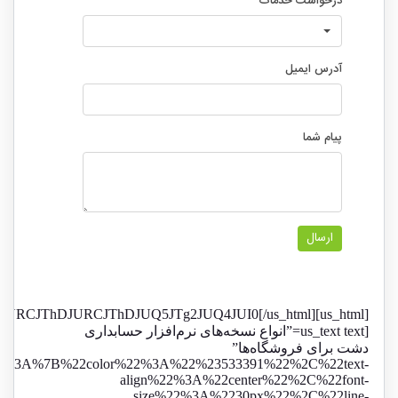
[us_html]JUQ5JTg4JURCJThDJUQ4JUFGJURCJThDJUQ5JTg4JTJCJUQ4JUI5JURBJUE5JUQ4JUIzJTIwJUQ5JUJFJUQ4JUE3JURCJThDJURCJThDJUQ5JTg2JUQ4JUI0[/us_html]
[us_text text=”انواع نسخه‌های نرم‌افزار حسابداری
دشت برای فروشگاه‌ها”
22%3A%7B%22color%22%3A%22%23533391%22%2C%22text-
align%22%3A%22center%22%2C%22font-
size%22%3A%2230px%22%2C%22line-