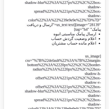
shadow-blur%22%3A%227px%22%2C%22box-
shadow-
spread%22%3A%221px%22%2C%22box-
shadow-
color%22%3A%22%239e9e9e%22%7D%7D”
image=”28139″][us_text text=”ارسال و دریافت
پیامک” tag=”h4″]
ارسال پیامک مناسبتی انبوه
اعلام وضعیت گردش حساب
اعلام مانده حساب مشتریان
[us_image
css=”%7B%22default%22%3A%7B%22margin-
bottom%22%3A%2220px%22%2C%22border-
radius%22%3A%2220px%22%2C%22box-
shadow-h-
offset%22%3A%221px%22%2C%22box-
shadow-v-
offset%22%3A%221px%22%2C%22box-
shadow-blur%22%3A%227px%22%2C%22box-
shadow-
spread%22%3A%221px%22%2C%22box-
shadow-
color%22%3A%22%239e9e9e%22%7D%7D”