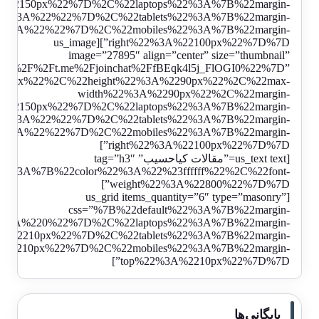
A%22150px%22%7D%2C%22laptops%22%3A%7B%22margin-
%22%3A%22%22%7D%2C%22tablets%22%3A%7B%22margin-
22%3A%22%22%7D%2C%22mobiles%22%3A%7B%22margin-
right%22%3A%22100px%22%7D%7D”][us_image
image=”27895″ align=”center” size=”thumbnail”
3A%2F%2Ft.me%2Fjoinchat%2FfBEqk4l5j_FlOGI0%22%7D”
290px%22%2C%22height%22%3A%2290px%22%2C%22max-
width%22%3A%2290px%22%2C%22margin-
A%22150px%22%7D%2C%22laptops%22%3A%7B%22margin-
%22%3A%22%22%7D%2C%22tablets%22%3A%7B%22margin-
22%3A%22%22%7D%2C%22mobiles%22%3A%7B%22margin-
right%22%3A%22100px%22%7D%7D”]
[us_text text=”مقالات
کیاحسیب
” tag=”h3″
%22%3A%7B%22color%22%3A%22%23ffffff%22%2C%22font-
weight%22%3A%22800%22%7D%7D”]
[us_grid items_quantity=”6″ type=”masonry”
css=”%7B%22default%22%3A%7B%22margin-
%3A%220%22%7D%2C%22laptops%22%3A%7B%22margin-
A%2210px%22%7D%2C%22tablets%22%3A%7B%22margin-
A%2210px%22%7D%2C%22mobiles%22%3A%7B%22margin-
top%22%3A%2210px%22%7D%7D”]
بایگانی‌ها