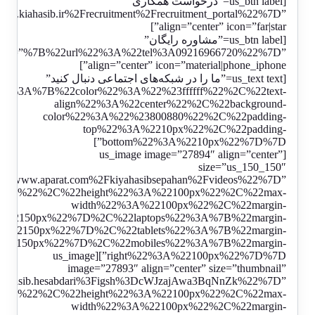
[us_btn label=”درخواست همکاری”
kiahasib.ir%2Frecruitment%2Frecruitment_portal%22%7D”
align=”center” icon=”far|star”]
[us_btn label=”مشاوره رایگان”
link=”%7B%22url%22%3A%22tel%3A09216966720%22%7D”
align=”center” icon=”material|phone_iphone”]
[us_text text=”ما را در شبکه‌های اجتماعی دنبال کنید”
%22%3A%7B%22color%22%3A%22%23ffffff%22%2C%22text-
align%22%3A%22center%22%2C%22background-
color%22%3A%22%23800880%22%2C%22padding-
top%22%3A%2210px%22%2C%22padding-
bottom%22%3A%2210px%22%7D%7D”]
[us_image image=”27894″ align=”center”
size=”us_150_150″
Fwww.aparat.com%2Fkiyahasibsepahan%2Fvideos%22%7D”
00px%22%2C%22height%22%3A%22100px%22%2C%22max-
width%22%3A%22100px%22%2C%22margin-
A%22150px%22%7D%2C%22laptops%22%3A%7B%22margin-
A%22150px%22%7D%2C%22tablets%22%3A%7B%22margin-
A%22150px%22%7D%2C%22mobiles%22%3A%7B%22margin-
right%22%3A%22100px%22%7D%7D”][us_image
image=”27893″ align=”center” size=”thumbnail”
ahasib.hesabdari%3Figsh%3DcWJzajAwa3BqNnZk%22%7D”
00px%22%2C%22height%22%3A%22100px%22%2C%22max-
width%22%3A%22100px%22%2C%22margin-