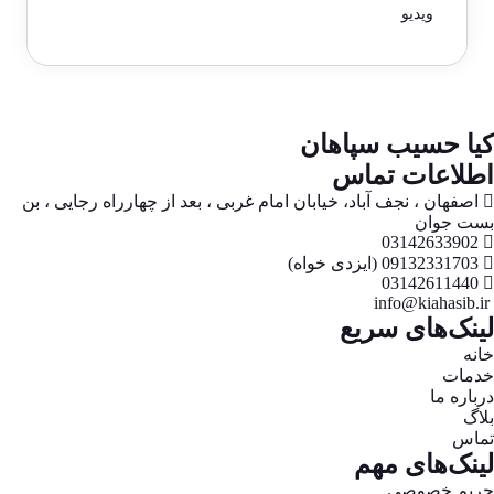
ویدیو
کیا حسیب سپاهان
اطلاعات تماس
اصفهان ، نجف آباد، خیابان امام غربی ، بعد از چهارراه رجایی ، بن
بست جوان
03142633902
09132331703 (ایزدی خواه)
03142611440
info@kiahasib.ir
لینک‌های سریع
خانه
خدمات
درباره ما
بلاگ
تماس
لینک‌های مهم
حریم خصوصی