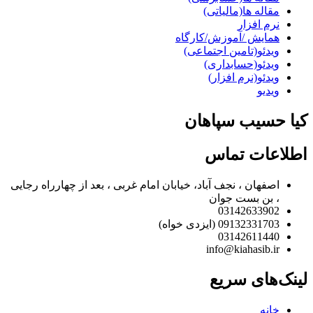
مقاله ها(مالیاتی)
نرم افزار
همایش /آموزش/کارگاه
ویدئو(تامین اجتماعی)
ویدئو(حسابداری)
ویدئو(نرم افزار)
ویدیو
کیا حسیب سپاهان
اطلاعات تماس
اصفهان ، نجف آباد، خیابان امام غربی ، بعد از چهارراه رجایی
، بن بست جوان
03142633902
09132331703 (ایزدی خواه)
03142611440
info@kiahasib.ir
لینک‌های سریع
خانه