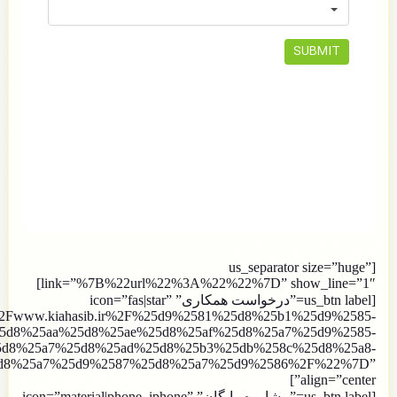
[us_separator size=”huge”
link=”%7B%22url%22%3A%22%22%7D” show_line=”1″]
[us_btn label=”درخواست همکاری” icon=”fas|star”
Fwww.kiahasib.ir%2F%25d9%2581%25d8%25b1%25d9%2585-
5d8%25aa%25d8%25ae%25d8%25af%25d8%25a7%25d9%2585-
d8%25a7%25d8%25ad%25d8%25b3%25db%258c%25d8%25a8-
d8%25a7%25d9%2587%25d8%25a7%25d9%2586%2F%22%7D”
align=”center”]
[us_btn label=”مشاوره رایگان” icon=”material|phone_iphone”