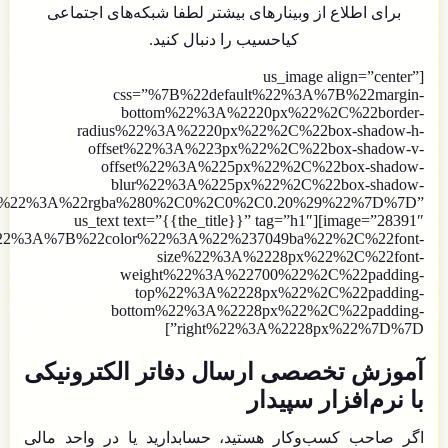
برای اطلاع از وبینارهای بیشتر لطفا شبکه‌های اجتماعی
کیاحسیب
را دنبال کنید.
[us_image align=”center”
css=”%7B%22default%22%3A%7B%22margin-
bottom%22%3A%2220px%22%2C%22border-
radius%22%3A%2220px%22%2C%22box-shadow-h-
offset%22%3A%223px%22%2C%22box-shadow-v-
offset%22%3A%225px%22%2C%22box-shadow-
blur%22%3A%225px%22%2C%22box-shadow-
or%22%3A%22rgba%280%2C0%2C0%2C0.20%29%22%7D%7D”
image=”28391″][us_text text=”{{the_title}}” tag=”h1″
%22%3A%7B%22color%22%3A%22%237049ba%22%2C%22font-
size%22%3A%2228px%22%2C%22font-
weight%22%3A%22700%22%2C%22padding-
top%22%3A%2228px%22%2C%22padding-
bottom%22%3A%2228px%22%2C%22padding-
right%22%3A%2228px%22%7D%7D”]
آموزش تخصصی ارسال دفاتر الکترونیکی
با نرم‌افزار سپیدار
اگر صاحب کسب‌وکار هستید، حسابدارید یا در واحد مالی