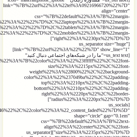
link=”%7B%22url%22%3A%22tel%3A09216966720%22%7D”
align=”center”
css=”%7B%22default%22%3A%7B%22margin-
t%22%3A%22%22%7D%2C%22laptops%22%3A%7B%22margin-
ht%22%3A%22%22%7D%2C%22tablets%22%3A%7B%22margin-
t%22%3A%22%22%7D%2C%22mobiles%22%3A%7B%22margin-
right%22%3A%2230px%22%7D%7D”]
[us_separator size=”huge”
link=”%7B%22url%22%3A%22%22%7D” show_line=”1″]
[us_text text=”ما را در شبکه‌های اجتماعی دنبال کنید”
lt%22%3A%7B%22color%22%3A%22%23ffffff%22%2C%22font-
size%22%3A%2215px%22%2C%22font-
weight%22%3A%22800%22%2C%22background-
color%22%3A%22%237049ba%22%2C%22padding-
top%22%3A%2210px%22%2C%22padding-
bottom%22%3A%2210px%22%2C%22padding-
right%22%3A%2220px%22%2C%22border-
radius%22%3A%2220px%22%7D%7D”]
[us_socials
646%22%2C%22color%22%3A%22_content_faded%22%7D%5D”
shape=”circle” gap=”0.1em”
css=”%7B%22default%22%3A%7B%22text-
align%22%3A%22center%22%2C%22font-
size%22%3A%2235px%22%7D%7D”][us_separator