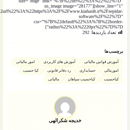
size=”huge” link=”%7B%22url%22%3A%22%22%7D”
show_line=”1″][us_image image=”28177″
2url%22%3A%22https%3A%2F%2Fwww.kiahasib.ir%2Fsepidar-
software%2F%22%7D”
css=”%7B%22default%22%3A%7B%22border-
radius%22%3A%2220px%22%7D%7D”]
تعداد بازدید‌ها:
292
برچسب‌ها
آموزش قوانین مالیاتی
آموزش های کاربردی
امور مالیاتی
امورمالی
حسابداری
رد دفاتر قانونی
کیا حسیب
کیاحسیب
کیاحسیب سپاهان
مالیاتی
خدیجه شکرالهی