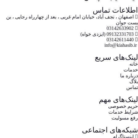
اطلاعات تماس
اصفهان ، نجف آباد، خیابان امام غربی ، بعد از چهارراه رجایی ، بن
بست جوان
03142633902
09132331703 (ایزدی خواه)
03142611440
info@kiahasib.ir
لینک‌های سریع
خانه
خدمات
درباره ما
بلاگ
تماس
لینک‌های مهم
حریم خصوصی
شرایط خدمات
رفع مسولیت
شبکه‌های اجتماعی
اینستاگرام