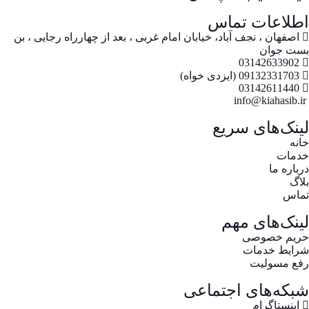
اطلاعات تماس
اصفهان ، نجف آباد، خیابان امام غربی ، بعد از چهارراه رجایی ، بن
بست جوان
03142633902
09132331703 (ایزدی خواه)
03142611440
info@kiahasib.ir
لینک‌های سریع
خانه
خدمات
درباره ما
بلاگ
تماس
لینک‌های مهم
حریم خصوصی
شرایط خدمات
رفع مسولیت
شبکه‌های اجتماعی
اینستاگرام