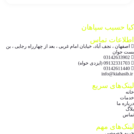
کیا حسیب سپاهان
اطلاعات تماس
اصفهان ، نجف آباد، خیابان امام غربی ، بعد از چهارراه رجایی ، بن
بست جوان
03142633902
09132331703 (ایزدی خواه)
03142611440
info@kiahasib.ir
لینک‌های سریع
خانه
خدمات
درباره ما
بلاگ
تماس
لینک‌های مهم
حریم خصوصی