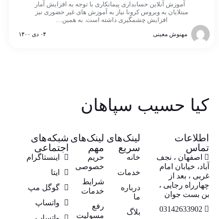
آموزش آنلاین حسابداری پیمانکاری با توجه به افزایش آمار
مبتلایان به ویروس کرونا نیاز به آموزش های غیر حضوری نیز
افزایش چشمگیری داشته است. به همین…
مهنوش معینی
۰۴ دی ۱۴۰۰
کیا حسیب سپاهان
اطلاعات
لینک‌های
لینک‌های
شبکه‌های
تماس
سریع
مهم
اجتماعی
اصفهان ، نجف
خانه
حریم
اینستاگرام
آباد، خیابان امام
خصوصی
خدمات
ایتا
غربی ، بعد از
شرایط
چهارراه رجایی ،
درباره
گوگل مپ
خدمات
بن بست جوان
ما
واتساپ
رفع
03142633902
بلاگ
مسولیت
واتساپ