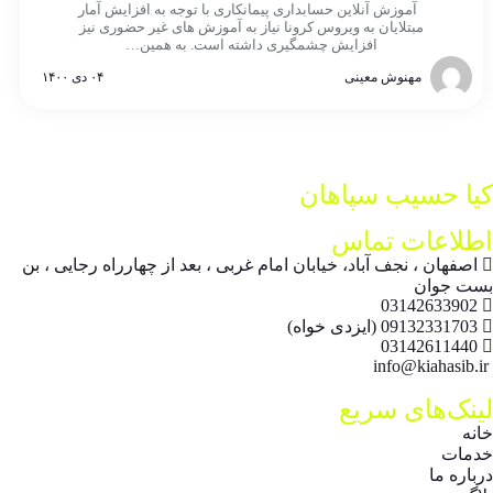
آموزش آنلاین حسابداری پیمانکاری با توجه به افزایش آمار
مبتلایان به ویروس کرونا نیاز به آموزش های غیر حضوری نیز
افزایش چشمگیری داشته است. به همین…
مهنوش معینی
۰۴ دی ۱۴۰۰
کیا حسیب سپاهان
اطلاعات تماس
اصفهان ، نجف آباد، خیابان امام غربی ، بعد از چهارراه رجایی ، بن
بست جوان
03142633902
09132331703 (ایزدی خواه)
03142611440
info@kiahasib.ir
لینک‌های سریع
خانه
خدمات
درباره ما