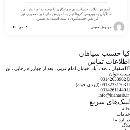
آموزش آنلاین حسابداری پیمانکاری با توجه به افزایش آمار
مبتلایان به ویروس کرونا نیاز به آموزش های غیر حضوری نیز
افزایش چشمگیری داشته است. به همین…
مهنوش معینی
۰۴ دی ۱۴۰۰
کیا حسیب سپاهان
اطلاعات تماس
اصفهان ، نجف آباد، خیابان امام غربی ، بعد از چهارراه رجایی ، بن
بست جوان
03142633902
09132331703 (ایزدی خواه)
03142611440
info@kiahasib.ir
لینک‌های سریع
خانه
خدمات
درباره ما
بلاگ