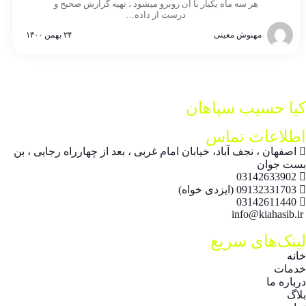
هر سه ماه یکبار با آن روبرو میشود ، تهیه گزارش صحیح و
درست از داده…
مهنوش معینی
۲۴ بهمن ۱۴۰۰
کیا حسیب سپاهان
اطلاعات تماس
اصفهان ، نجف آباد، خیابان امام غربی ، بعد از چهارراه رجایی ، بن
بست جوان
03142633902
09132331703 (ایزدی خواه)
03142611440
info@kiahasib.ir
لینک‌های سریع
خانه
خدمات
درباره ما
بلاگ