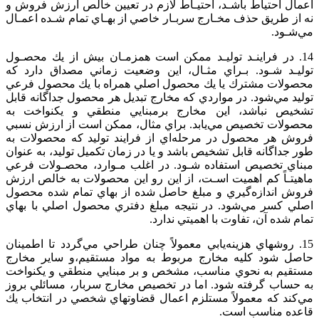
اعمال‌ احتياط‌ باشـد، احتيـاط‌ لازم‌ در تعيين‌ خالص‌ ارزش‌ فروش‌ و
نه‌ از طريق‌ حذف‌ مخـارج‌ سربـار خاصي‌ از بهـاي‌ تمام‌ شـده‌ اعمـال‌
مي‌شـود.
14. در فراينـد توليـد ممكن‌ است‌ همزمـان‌ بيش‌ از يك‌ محصـول‌
توليـد شـود. بـراي‌ مثـال‌، اين‌ وضعيت‌ زماني‌ مصداق‌ دارد كه‌
محصولات‌ مشترك‌ يا يك‌ محصول‌ اصلي‌ همراه‌ با يك‌ محصول‌ فرعي‌
توليد مي‌شود. در مواردي‌ كه‌ مخارج‌ تبديل‌ هر محصول‌ جداگانه‌ قابل‌
تشخيص‌ نباشد، اين‌ مخارج‌ برمبنايي‌ منطقي‌ و يكنواخت‌ به‌
محصولات‌ تخصيص‌ مي‌يابد. براي‌ مثال‌، ممكن‌ است‌ از ارزش‌ نسبي‌
فروش‌ هر محصول‌ در مرحله‌اي‌ از فرايند توليد كه‌ محصولات‌ به‌
طور جداگانه‌ قابل‌ تشخيص‌ باشد و يا در زمان‌ تكميل‌ توليد، به عنوان‌
مبناي‌ تخصيص‌ استفاده‌ شـود. در اغلب‌ مـوارد، محصـولات‌ فرعي‌
ماهيتـاً كم‌ اهميت‌ اسـت‌، از اين رو اين‌ محصولات‌ به‌ خالص‌ ارزش‌
فروش‌ اندازه‌گيري‌ و مبلغ‌ حاصل ‌شده‌ از بهاي‌ تمام شده‌ محصول‌
اصلي‌ كسر مي‌شود. در نتيجه‌ مبلغ‌ دفتري‌ محصول‌ اصلي‌ با بهاي‌
تمام ‌شده‌ آن‌، تفاوت‌ با اهميتي‌ ندارد.
15. روشهاي‌ هزينه‌يابي‌ معمولاً چنان‌ طراحي‌ مي‌گردد تا اطمينان‌
حاصل‌ شود كليه‌ مخارج‌ مربوط‌ به‌ مواد مستقيم‌،و ساير مخارج‌
مستقيم‌ به‌ نحوي‌ مناسب‌، مشخص‌ و بر مبنايي‌ منطقي‌ و يكنواخت‌
به‌ حساب‌ گرفته‌ شود. اما در تخصيص‌ مخارج‌ سربار، مسائلي‌ بروز
مي‌كند كه‌ معمولاً مستلزم‌ اعمال‌ قضاوتهاي‌ شخصي‌ در انتخاب‌ يك‌
قاعده‌ مناسب‌ است‌.