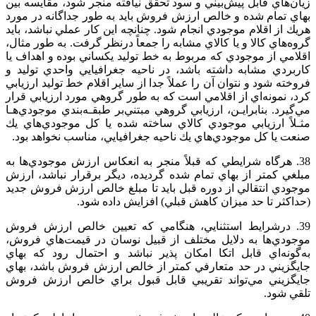
زيان‌هاي‌ قابل‌ پيش‌بيني‌ و سود تحقق‌ نيافته‌ منجر شود، مقايسه‌ بين‌
بهاي‌ تمام‌ شده‌ و خالص‌ ارزش‌ فروش‌ بايد به‌ طور جداگانه‌ در مورد
هريك‌ از اقلام‌ موجودي‌ انجام‌ شود. چنانچه‌ اين‌ كار عملي‌ نباشد، بايد
گروه‌هاي‌ كالا و يا كالاي‌ مشابه‌ را جمعاً درنظر گرفت‌. به‌ طور مثال‌،
اقلامي‌ از موجودي‌ كه‌ مربوط‌ به‌ خط‌ توليد يكساني‌ بوده‌ و اهداف‌ يا
كاربردي‌ مشابه‌ داشته‌ باشد، در ناحيه‌ جغرافيايي‌ واحدي‌ توليد و
فروخته‌ شود و نتوان‌ آن‌ را عملاً جدا از ساير اقلام‌ خط‌ توليد ارزيابي‌
كرد، نمونه‌اي‌ از اقلامي‌ است‌ كه‌ به‌ طور گروهي‌ مورد ارزيابي‌ قرار
مي‌گيرد. بنابرايـن‌، ارزيابي‌ گروهي‌ مبتني‌بر طبقـه‌بندي‌ موجودي‌هـا
مثـلاً ارزيابي‌ موجودي‌ كالاي‌ ساخته‌ شده‌ يا كل‌ موجودي‌هاي‌ يك‌
صنعت‌ يا كل‌ موجودي‌هاي‌ يك‌ ناحيه‌ جغرافيايي‌، مناسب‌ نخواهد بود.
38. هرگاه‌ شرايطي‌ كه‌ قبلاً منجر به‌ انعكاس‌ ارزش‌ موجودي‌ها به‌
مبلغي‌ كمتر از بهاي‌ تمام‌ شده‌ گرديده‌، ديگر برقرار نباشد، ارزش‌
موجودي‌ انتقالي‌ از دوره‌ قبل‌ بايد تا مبلغ‌ خالص‌ ارزش‌ فروش‌ جديد
(حداكثر تا حد ميزان‌ كاهش‌ قبلي‌) افزايش‌ داده‌ شود.
39. درشرايط‌ استثنايي‌، هنگامي‌ كه‌ تعيين‌ خالص‌ ارزش‌ فروش‌
موجودي‌ها به‌ دلايل‌ مختلف‌ از قبيل‌ نوسان‌ در قيمت‌هاي‌ فروش‌،
به‌گونه‌اي‌ قابل‌ اتكا امكان‌ پذير نباشد و احتمال‌ رود كه‌ بهاي‌
جايگزيني‌ در حد متعارفي‌ كمتر از خالص‌ ارزش‌ فروش‌ باشد، بهاي‌
جايگزيني‌ مي‌تواند تقريبي‌ قابل‌ قبول‌ براي‌ خالص‌ ارزش‌ فروش‌
تلقي‌ شود.