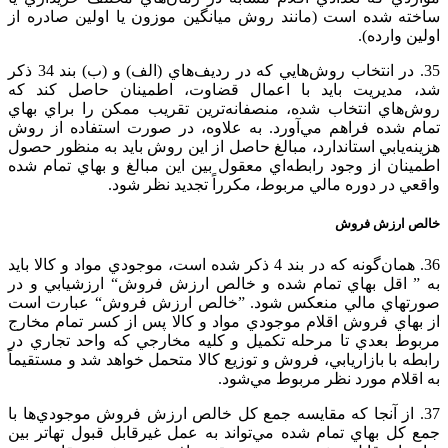
ساخته‌ شده‌ است‌ (مانند روش‌ ميانگين‌ موزون‌ يا اولين‌ صادره‌ از
اولين‌ وارده‌).
35. در انتخاب‌ روش‌هايي‌ كه‌ در رديف‌هاي‌ (الف‌) و (ب‌) بند 34 ذكر
شد، مديريت‌ بايد با اعمال‌ قضاوت‌، اطمينان‌ حاصل‌ كند كه‌
روش‌هاي‌ انتخاب‌ شده‌، منصفانه‌ترين‌ تقريب‌ ممكن‌ را براي‌ بهاي‌
تمام‌ شده‌ فراهم‌ مي‌آورد. به‌ علاوه‌، در صورت‌ استفاده‌ از روش‌
هزينه‌يابي‌ استاندارد، مبالغ‌ حاصل‌ از اين روش‌ بايد به منظور حصول‌
اطمينان‌ از وجود رابطه‌اي‌ معقول‌ بين‌ اين‌ مبالغ‌ و بهاي‌ تمام‌ شده‌
واقعي‌ در دوره‌ مالي‌ مربوط‌، مكرراً تجديد نظر شود.
خالص‌ ارزش‌ فروش‌
36. همان‌گونه‌ كه‌ در بند 4 ذكر شده‌ است‌، موجودي‌ مواد و کالا بايد
به‌ ” اقل‌ بهاي‌ تمام‌ شده‌ و خالص‌ ارزش‌ فروش‌“ ارزشيابي‌ و در
صورتهاي‌ مالي‌ منعكس‌ شود. ”خالص‌ ارزش‌ فروش‌“ عبارت‌ است‌
از بهاي‌ فروش‌ اقلام‌ موجودي‌ مواد و کالا پس‌ از كسر تمام‌ مخارج‌
مربوط‌ بعدي‌ تا مرحله‌ تكميل‌ و كليه‌ مخارجي‌ كه‌ واحد تجاري‌ در
رابطه‌ با بازاريابي‌، فروش‌ و توزيع‌ كالا متحمل‌ خواهد شد و مستقيماً
به‌ اقلام‌ مورد نظر مربوط‌ مي‌شود.
37. از آنجا كه‌ مقايسه‌ جمع‌ كل‌ خالص‌ ارزش‌ فروش‌ موجودي‌ها با
جمع‌ كل‌ بهاي‌ تمام‌ شده‌ مي‌تواند به‌ عمل‌ غيرقابل‌ قبول‌ تهاتر بين‌