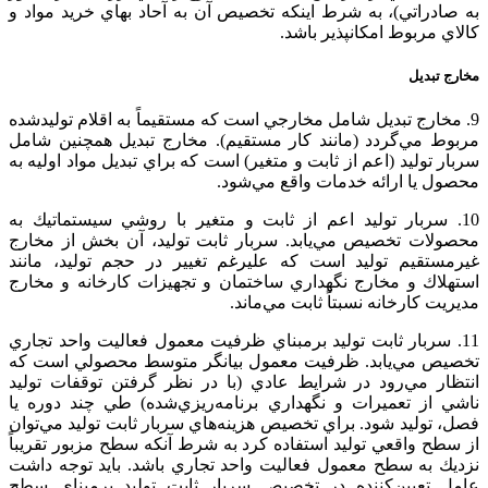
به‌ صادراتي‌)، به شرط‌ اينكه‌ تخصيص‌ آن‌ به‌ آحاد بهاي‌ خريد مواد و
کالاي‌ مربوط‌ امكانپذير باشد.
مخارج‌ تبديل‌
9. مخارج‌ تبديل‌ شامل‌ مخارجي‌ است‌ كه‌ مستقيماً به‌ اقلام‌ توليدشده‌
مربوط‌ مي‌گردد (مانند كار مستقيم‌). مخارج‌ تبديل‌ همچنين‌ شامل‌
سربار توليد (اعم‌ از ثابت‌ و متغير) است‌ كه‌ براي‌ تبديل‌ مواد اوليه‌ به‌
محصول‌ يا ارائه‌ خدمات‌ واقع‌ مي‌شود.
10. سربار توليد اعم‌ از ثابت‌ و متغير با روشي‌ سيستماتيك‌ به‌
محصولات‌ تخصيص‌ مي‌يابد. سربار ثابت‌ توليد، آن‌ بخش‌ از مخارج‌
غيرمستقيم‌ توليد است‌ كه‌ عليرغم‌ تغيير در حجم‌ توليد، مانند
استهلاك‌ و مخارج‌ نگهداري‌ ساختمان‌ و تجهيزات‌ كارخانه‌ و مخارج‌
مديريت‌ كارخانه‌ نسبتاً ثابت‌ مي‌ماند.
11. سربار ثابت‌ توليد برمبناي‌ ظرفيت‌ معمول‌ فعاليت‌ واحد تجاري‌
تخصيص‌ مي‌يابد. ظرفيت‌ معمول‌ بيانگر متوسط‌ محصولي‌ است‌ كه‌
انتظار مي‌رود در شرايط‌ عادي‌ (با در نظر گرفتن‌ توقفات‌ توليد
ناشي‌ از تعميرات‌ و نگهداري‌ برنامه‌ريزي‌شده‌) طي‌ چند دوره‌ يا
فصل‌، توليد شود. براي‌ تخصيص‌ هزينه‌هاي‌ سربار ثابت‌ توليد مي‌توان‌
از سطح‌ واقعي‌ توليد استفاده‌ كرد به شرط‌ آنكه‌ سطح‌ مزبور تقريباً
نزديك‌ به‌ سطح‌ معمول‌ فعاليت‌ واحد تجاري‌ باشد. بايد توجه‌ داشت‌
عامل‌ تعيين‌كننده‌ در تخصيص‌ سربار ثابت‌ توليد برمبناي‌ سطح‌