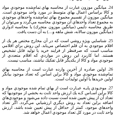
24. ميانگين‌ موزون‌ عبارت‌ از محاسبه‌ بهاي‌ تمام‌شده‌ موجودي‌ مواد
و کالا براساس‌ اعمال‌ بهاي‌ متوسط‌ در مورد واحد موجودي‌ است‌.
ميانگين‌ موزون‌ از تقسيم‌ مجموع‌ بهاي‌ تمام‌شده‌ واحدهاي‌ موجودي‌
به‌ مجموع‌ تعداد واحدهاي‌ آن‌ موجودي‌ محاسبه‌ مي‌گردد و مي‌توان‌ از
طريق‌ محاسبه‌ دايمي‌ (ميانگين‌ موزون‌ متحرك‌) يا محاسبه‌ ادواري‌
(ميانگين‌ موزون‌ سالانه‌، شش‌ ماهه‌ و…) به‌ آن‌ دست‌ يافت‌.
25. شناسايي‌ ويژه‌ روشي‌ است‌ كه‌ در آن‌ مخارج‌ مختص‌ هر يك‌ از
اقلام‌ موجودي‌ به‌ آن‌ قلم‌ اختصاص‌ مي‌يابد. اين‌ روش‌ براي‌ اقلامي‌
مناسب‌ است‌ كه‌ صرفنظر از فرايند خريد يا توليد قابل‌ تشخيص‌
هستند. اما كاربرد اين‌ روش‌ در مواردي‌ كه‌ اقلام‌ متعددي‌ از
موجودي‌ مواد و کالا از يكديگر قابل‌ تفكيك‌ نباشند، مناسب‌ نيست‌.
26. اولين‌ صادره‌ از آخرين‌ وارده‌ عبارت‌ است‌ از محاسبه‌ بهاي‌
تمام‌شده‌ موجودي‌ مواد و کالا براين‌ اساس‌ كه‌ تعداد موجود بيانگر
اولين‌ خريدها يا اولين‌ توليدات‌ است‌.
27. موجـودي‌ پايـه‌ عبـارت‌ است‌ از بهاي‌ تمام ‌شده‌ موجودي‌ مواد و
کالا براين‌ اسـاس‌ كـه‌ يك‌ ارزش‌ واحد ثابت‌ به‌ بخشي‌ از موجوديها كه‌
تعداد آن‌ از پيش‌ تعيين‌ شده‌ است‌ نسبت‌ داده‌ مي‌شود و موجودي‌هاي‌
اضافه‌ براين‌ تعداد به‌ روش‌ ديگري‌ ارزشيابي‌ مي‌گردد. اگر تعداد
واحدهاي‌ موجود، كمتر از حداقل‌ از پيش‌ تعيين‌ شده‌ باشد، ارزش‌
واحد ثابت‌ در مورد كل‌ تعداد موجودي‌ اعمال‌ خواهد شد.