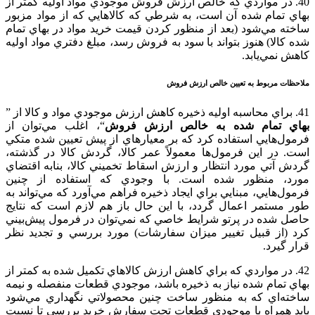
40. در مواردي‌ كه‌ خالص‌ ارزش‌ فروش‌ موجودي‌ مواد اوليه‌ كمتر از
بهاي‌ تمام‌ شده‌ آن‌ است‌، به شرطي‌ كه‌ كالاهايي‌ كه‌ از مواد مزبور
ساخته‌ مي‌شود (بعد از منظور كردن‌ قيمت‌ خريد مواد در بهاي‌ تمام‌
شده‌ كالا) هنوز بتواند با سود به‌ فروش‌ رسد، مبلغ‌ دفتري‌ مواد اوليه‌
كاهش‌ نمي‌يابد.
ملاحظات‌ مربوط‌ به‌ تعيين‌ خالص‌ ارزش‌ فروش‌
41. براي‌ محاسبه‌ اوليه‌ ذخيره‌ كاهش‌ ارزش‌ موجودي‌ مواد و کالا از ”
بهاي‌ تمام‌ شده‌ به‌ خالص‌ ارزش‌ فروش‌
“، اغلب‌ مي‌توان‌ از
فرمول‌هايي‌ استفاده‌ كرد كه‌ بر معيارهاي‌ از پيش‌ تعيين‌ شده‌ متكي‌
است‌. در اين‌ فرمول‌ها معمولاً عمر كالا، گردش‌ كالا در گذشته‌،
گردش‌ آتي‌ مورد انتظار و ارزش‌ اسقاط‌ تخميني‌ كالا، بنابه‌ اقتضاي‌
مورد، منظور شده‌ است‌. با وجودي‌ كه‌ استفاده‌ از چنين‌
فرمول‌هايي‌، مبنايي‌ براي‌ ايجاد ذخيره‌ فراهم‌ مي‌آورد كه‌ مي‌تواند به‌
طور مستمر اعمال‌ گردد، با اين‌ حال‌ باز هم‌ لازم‌ است‌ كه‌ نتايج‌
حاصل‌ شده‌ در پرتو شرايط‌ خاصي‌ كه‌ نمي‌توان‌ در فرمول‌ پيش‌‌بيني‌
كرد (از قبيل‌ تغيير ميزان‌ سفارشات‌) مورد بررسي‌ و تجديد نظر
قرار گيرد.
42. در مواردي‌ كه‌ براي‌ كاهش‌ ارزش‌ كالاهاي‌ تكميل‌ شده‌ به‌ كمتر از
بهاي‌ تمام‌ شده‌ نياز به‌ ذخيره‌ باشد، موجودي‌ قطعات‌ منفصله‌ و نيمه‌
ساخته‌اي‌ كه‌ به منظور ساخت‌ چنين‌ محصولاتي‌ نگهداري‌ مي‌شود
بايد همراه‌ با موجودي‌ قطعات‌ تحت‌ سفارش‌ خريد بررسي‌ تا نسبت‌