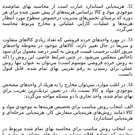
32. هزينه‌يابي‌ استاندارد عبارت‌ است‌ از محاسبه‌ بهاي‌ تمام‌شده‌
موجودي‌ مواد و کالا براساس‌ هزينه‌هاي‌ از پيش‌ تعيين‌ شده‌ براي‌ هر
دوره‌ كه‌ برمبناي‌ تخمين‌هاي‌ مديريت‌ درخصوص‌ سطوح‌ مورد انتظار
هزينه‌ها و عمليات‌، كارآيي‌ عملياتي‌ و مخارج‌ مربوط‌ محاسبه‌
مي‌گردد.
33. در مورد واحدهاي‌ خرده‌ فروشي‌ كه‌ تعداد زيادي‌ كالاهاي‌ متفاوت‌
و سريعاً در حال‌ تغيير دارند، كالاهاي‌ موجود در محوطه‌ واحدهاي‌
مزبور اغلب‌ برحسب‌ قيمت‌ فروش‌ به‌ كسر درصد معمول‌ براي‌ سود
ناخالص‌ منعكس‌ مي‌شود. در چنين‌ شرايط‌ خاصي‌، اين روش‌ را (كه‌
به‌ روش‌ خرده‌ فروشي‌ موسوم‌ است‌) مي‌توان‌ به عنوان‌ تنها روش‌
عملي‌ براي‌ رسيدن‌ به‌ رقم‌ تقريبي‌ بهاي‌ تمام‌ شده‌، قابل‌ قبول‌
دانست‌.
34. در اغلب‌ موارد، نمي‌توان‌ مخارج‌ را به‌ هريك‌ از واحدهاي‌ مشخص‌
موجودي‌ مواد و کالا نسبت‌ داد. در تعيين‌ نزديك‌ترين‌ تقريب‌ براي‌
بهاي‌ تمام‌ شده‌، واحد تجاري‌ با دو مسئله‌ مواجه‌ مي‌گردد:
الف‌. انتخاب‌ روش‌ مناسب‌ براي‌ تخصيص‌ هزينه‌ها به‌ موجودي‌ مواد و
کالا (مانند روش‌هاي‌ هزينه‌يابي‌ سفارش‌ كار، هزينه‌يابي‌ مرحله‌اي‌ و
هزينه‌يابي‌ استاندارد).
ب. انتخاب‌ روش‌ مناسب‌ براي‌ محاسبه‌ بهاي‌ تمام‌ شده‌ مربوط‌ در
مواردي‌ كه‌ تعدادي‌ اقلام‌ مشابه‌ در زمان‌هاي‌ مختلف‌ خريداري‌ يا