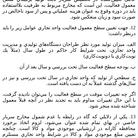
معمول‌ فعاليت‌، اين‌ است‌ كه‌ مخارج‌ مربوط‌ به‌ ظرفيت‌ بلااستفاده‌
بايد در دوره‌ وقوع‌ به عنوان‌ هزينه‌ عملياتي‌ و پس‌ از سود ناخالص‌ در
صورت‌ سود و زيان‌ منعكس‌ شود.
12. جهت‌ تعيين‌ سطح‌ معمول‌ فعاليت‌ واحد تجاري‌ عوامل‌ زير را بايد
درنظر داشت‌:
الف. ميزان‌ توليد مورد نظر طراحان‌ دستگاه‌هاي‌ توليدي‌ و مديريت‌
واحد تجاري‌، تحت‌ شرايط‌ كار حاكم‌ در طول‌ سال‌ (مثلاً يك‌
نوبت‌كاري‌ يا دونوبت‌كاري‌)
ب. بودجه‌ سطح‌ فعاليت‌ سال‌ تحت‌ بررسي‌ و سال‌ بعد از آن‌
ج. سطحي‌ از توليد كه‌ واحد تجاري‌ در سال‌ تحت‌ بررسي‌ و نيز در
سال‌هاي‌ گذشته‌ عملاً به‌ آن‌ دست‌ يافته‌ است‌.
اگر چه‌ تغييرات‌ موقت‌ در سطح‌ فعاليت‌ را مي‌توان‌ ناديده‌ گرفت‌،
با اين‌ حال‌ تغييرات‌ مداوم‌ بايد به‌ تجديد نظر در آنچه‌ قبلاً معمول‌
شناخته‌ شده‌ منجر شود.
13. يكي‌ از دلايلي‌ كه‌ گاه‌ در رابطه‌ با عدم‌ شمول‌ مخارج‌ سربار
خاصي‌ در بهاي‌ تمام‌ شده‌ عنوان‌ مي‌شود، لزوم‌ اتخاذ برخورد
محافظه‌ كارانه‌ در ارزشيابي‌ موجودي‌ مواد و کالا است‌. چنانچه‌
تعيين‌ مبلغ‌ موجودي‌ مواد و کالا در شرايط‌ واحد تجاري‌ مستلزم‌