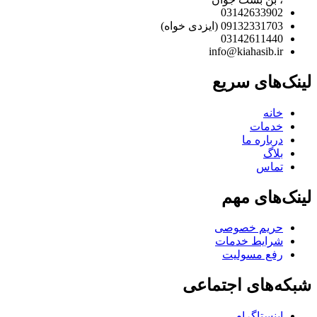
03142633902
09132331703 (ایزدی خواه)
03142611440
info@kiahasib.ir
لینک‌های سریع
خانه
خدمات
درباره ما
بلاگ
تماس
لینک‌های مهم
حریم خصوصی
شرایط خدمات
رفع مسولیت
شبکه‌های اجتماعی
اینستاگرام