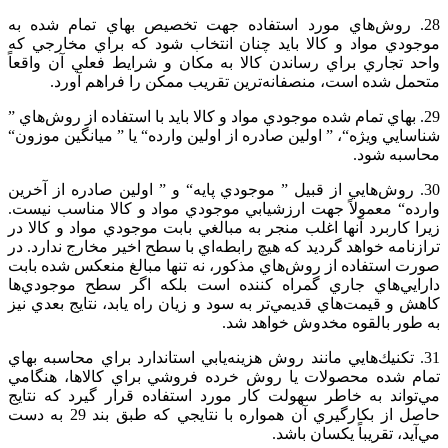
28. روش‌هاي‌ مورد استفاده‌ جهت‌ تخصيص‌ بهاي‌ تمام‌ شده‌ به‌
موجودي‌ مواد و کالا بايد چنان‌ انتخاب‌ شود كه‌ براي‌ مخارجي‌ كه‌
واحد تجاري‌ براي‌ رساندن‌ كالا به‌ مكان‌ و شرايط‌ فعلي‌ آن‌ واقعاً
متحمل‌ شده‌ است‌، منصفانه‌ترين‌ تقريب‌ ممكن‌ را فراهم‌ آورد.
29. بهاي‌ تمام‌ شده‌ موجودي‌ مواد و کالا بايد با استفاده‌ از روش‌هاي‌ ”
شناسايي‌ ويژه‌“، ” اولين‌ صادره‌ از اولين‌ وارده‌“ يا ” ميانگين‌ موزون‌“
محاسبه‌ شود.
30. روش‌هايي‌ از قبيل‌ ” موجودي‌ پايه“ و ” اولين‌ صادره‌ از آخرين‌
وارده“ معمولاً جهت‌ ارزشيابي‌ موجودي‌ مواد و کالا مناسب‌ نيست‌.
زيرا كاربرد آنها اغلب‌ منجر به‌ مبالغي‌ بابت‌ موجودي‌ مواد و کالا در
ترازنامه‌ خواهد گرديد كه‌ هيچ‌ رابطه‌اي‌ با سطح‌ اخير مخارج‌ ندارد. در
صورت‌ استفاده‌ از روش‌هاي‌ مذكور، نه‌ تنها مبالغ‌ منعكس‌ شده‌ بابت‌
دارايي‌هاي‌ جاري‌ گمراه‌ كننده‌ است‌ بلكه‌ اگر سطح‌ موجودي‌ها
كاهش‌ و قيمت‌هاي‌ قديمي‌تر به‌ سود و زيان‌ راه‌ يابد، نتايج‌ بعدي‌ نيز
به‌ طور بالقوه‌ مخدوش‌ خواهد شد.
31. تكنيك‌هايي‌ مانند روش‌ هزينه‌يابي‌ استاندارد براي‌ محاسبه‌ بهاي‌
تمام‌ شده‌ محصولات‌ يا روش‌ خرده‌ فروشي‌ براي‌ كالاها، هنگامي‌
مي‌تواند به‌ خاطر سهولت‌ كار مورد استفاده‌ قرار گيرد كه‌ نتايج‌
حاصل‌ از بكارگيري‌ آن‌ همواره‌ با نتايجي‌ كه‌ طبق‌ بند 29 به‌ دست‌
مي‌آيد، تقريباً يكسان‌ باشد.