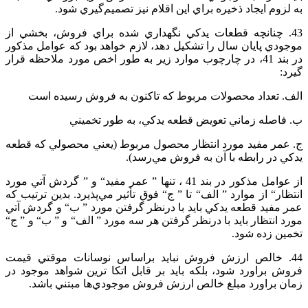
به‌ لزوم‌ ايجاد ذخيره‌ براي‌ اين‌ اقلام‌ نيز تصميم‌گيري‌ شود.
43. چنانچه‌ قطعات‌ يدكي‌ نگهداري‌ شده‌ براي‌ فروش‌، بخشي‌ از
موجودي‌ پايان‌ سال‌ را تشكيل‌ دهد، لازم‌ خواهد بود كه‌ عوامل‌ مذكور
در بند 41، در چارچوب‌ موارد زير به‌ طور اخص‌ مورد ملاحظه‌ قرار
گيرد:
الف. تعداد محصولات‌ مربوط‌ كه‌ تاكنون‌ به‌ فروش‌ رسيده‌ است‌
ب. فاصله‌ زماني‌ تعويض‌ قطعه‌ يدكي‌، به‌ طور تخميني‌
ج. عمر مفيد مورد انتظار محصول‌ مربوط‌ (يعني‌ محصولي‌ كه‌ قطعه‌
يدكي‌ در رابطه‌ با آن‌ به‌ فروش‌ مي‌رسد).
از عوامل‌ مذكور در بند 41 ، تنها ” عمر مفيد“ و ” گردش‌ آتي‌ مورد
انتظار“ از موارد ” الف‌“ تا ” ج‌“ فوق‌ تأثير مي‌پذيرد. بدين‌ ترتيب‌ كه‌
عمر مفيد قطعه‌ يدكي‌ بايد با درنظر گرفتن‌ مورد ” ب‌“ و گردش‌ آتي‌
مورد انتظار بايد با درنظر گرفتن‌ هر سه‌ مورد ” الف‌“ و ” ب‌“ و ” ج‌“
تخمين‌ زده‌ شود.
44. خالص‌ ارزش‌ فروش‌ نبايد براساس‌ نوسانات‌ موقتي‌ قيمت‌
فروش‌ براورد شود، بلكه‌ بايد بر قابل‌ اتكا ترين‌ شواهد موجود در
زمان‌ براورد مبلغ‌ خالص‌ ارزش‌ فروش‌ موجودي‌ها مبتني‌ باشد.