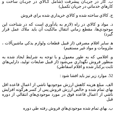
ب‌. كار در جريـان‌ پيشرفت‌ (شامل‌ كـالاي‌ در جريـان‌ ساخت‌ و
كارهاي‌ خدماتي‌ در جريان‌ تكميل‌)
ج. كالاي‌ ساخته‌ شده‌ و كالاي‌ خريداري‌ شده‌ براي‌ فروش‌
د. مواد و کالاي‌ در راه‌ (لازم‌ به‌ يادآوري‌ است‌ كه‌ در شناخت‌ اين‌
موجودي‌ها، مقطع‌ زماني‌ انتقال‌ مالكيت‌ آن‌ بايد ملاك‌ عمل‌ قرار
گيرد)
ﻫ. ساير اقلام‌ مصرفي‌ (از قبيل‌ قطعات‌ ولوازم‌ يدكي‌ ماشين‌آلات‌ ،
ملزومات‌ و مواد غير مستقيم‌)
و. اقلامي‌ كه‌ به‌ طور معمول‌ و با توجه‌ به‌ شرايط‌ ايجاد شده‌ به
منظور فروش‌ نگهداري‌ مي‌شود (از قبيل‌ ضايعات‌ توليد، دارايي‌هاي‌
ثابت‌ بركنار شده‌ و اقلام‌ اسقاطي‌)
52. موارد زير نيز بايد افشا شود :
الف. مبلغ‌ هزينه‌ كاهش‌ ارزش‌ موجوديها ناشي‌ از اعمال‌ قاعده‌ اقل‌
بهاي‌ تمام‌ شده‌ و خالص‌ ارزش‌ فروش‌ پس‌ از كسر هرگونه‌ افزايش‌
ناشي‌ از اعمال‌ قاعده‌ فوق‌ در مورد موجودي‌هاي‌ انتقالي‌ از دوره‌
قبل‌
ب‌. بهاي‌ تمام‌ شده‌ موجودي‌هاي‌ فروش‌ رفته‌ طي‌ دوره‌