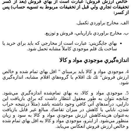
خالص‌ ارزش‌ فروش‌‌: عبارت‌ است‌ از بهاي‌ فروش‌ (بعد از كسر
تخفيفات‌ تجاري‌ ولي‌ قبل‌ از تخفيفات‌ مربوط‌ به‌ تسويه‌ حساب‌) پس‌
از كسر:
الف‌. مخارج‌ براوردي‌ تكميل‌.
ب‌. مخارج‌ براوردي‌ بازاريابي‌، فروش‌ و توزيع‌.
بهاي‌ جايگزيني‌: عبارت‌ است‌ از مخارجي‌ كه‌ بايد براي‌ خريد يا
ساخت‌ يك‌ قلم‌ موجودي‌ كاملاً مشابه‌ تحمل‌ شود.
اندازه‌گيري‌ موجودي‌ مواد و کالا
4. موجودي‌ مواد و کالا بايد برمبناي‌ ” اقل‌ بهاي‌ تمام‌ شده‌ و خالص‌
ارزش‌ فروش‌“ تك‌ تك‌ اقلام‌ يا گروه‌هاي‌ اقلام‌ مشابه‌، اندازه‌گيري‌
شود.
5. موجودي‌ مواد و کالا، به‌ بهاي‌ تمام‌شده‌ اندازه‌گيري‌ مي‌شود.
چنانچه‌ نتوان‌ به‌ طور معقول‌ انتظار داشت‌ كه‌ براي‌ بازيافت‌ اين‌
دارايي‌، درآمدهاي‌ آتي‌ كافي‌ وجود داشته‌ باشد (مثلاً درنتيجه‌ خراب‌
شدن‌، نابابي‌ يا كاهش‌ در ميزان‌ تقاضا)، مبالغ‌ غير قابل‌ بازيافت‌
به‌عنوان‌ هزينه‌كاهش‌ ارزش‌ موجودي‌ مواد و کالا به‌ سود و زيان‌
منظور مي‌شود. از اينرو، موجودي‌ مواد و کالا به‌ اقل‌ بهاي‌ تمام‌ شده‌
و خالص‌ ارزش‌ فروش‌ انعكاس‌ مي‌يابد.