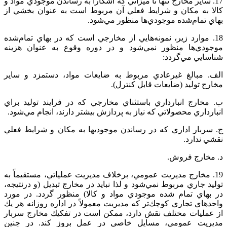
17. ساير مخارج‌ تنها تا ميزاني‌ كه‌ آشكارا به‌ رساندن‌ موجودي‌ مواد و
کالا به‌ مكان‌ و شرايط‌ فعلي‌ آن‌ مربوط‌ است‌ به عنوان‌ بخشي‌ از
بهاي‌ تمام‌شده‌ موجودي‌ها منظور مي‌شود.
18. موارد زير، نمونه‌هايي‌ از مخارجي‌ است‌ كه‌ در بهاي‌ تمام‌شده‌
موجودي‌ها منظور نمي‌شود و در دوره‌ وقوع‌ به عنوان‌ هزينه‌
شناسايي‌ مي‌گردد:
الف. مبالغ‌ غيرعادي‌ مربوط‌ به‌ ضايعات‌ مواد، دستمزد و ساير
مخارج‌ توليد (ضايعات‌ قابل‌ كنترل‌).
ب‌. مخارج‌ انبارداري‌ باستثناي‌ مخارجي‌ كه‌ در فرايند توليد براي‌
انبارداري‌ محصولاتي‌ كه‌ نياز به‌ پردازش‌ بيشتر دارند، انجام‌ مي‌شود.
ج‌. سربار اداري‌ كه‌ در رساندن‌ موجوديها به‌ مكان‌ و شرايط‌ فعلي‌
نقشي‌ ندارد.
د. مخارج‌ فروش‌.
19. مخارج‌ مديريت‌ عمومي‌، برخلاف‌ مديريت‌ عملياتي‌، مستقيماً به‌
توليد جاري‌ مربوط‌ نمي‌شود و لذا نبايد در مخارج‌ تبديل‌ (و درنتيجه‌،
در بهاي‌ تمام‌ شده‌ موجودي‌ مواد و کالا) منظور گردد. در مورد
واحدهاي‌ تجاري‌ كوچك‌تر كه‌ مديريت‌ معمولاً در اداره‌ روزانه‌ هر يك‌
از عمليات‌ مختلف‌ نقش‌ دارد، ممكن‌ است‌ در تفكيك‌ مخارج‌ سربار
مديريت‌ عمومي‌، مسايل‌ خاصي‌ در عمل‌ بروز كند. در چنين‌