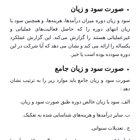
صورت سود و زیان
سود و زیان دوره میزان درآمدها، هزینه‌ها، و همچنین سود یا
زیان انتهای دوره را که حاصل فعالیت‌های عملیاتی و
غیرعملیاتی هستند را گزارش می‌کند. این گزارش عملکرد
یکساله را ارائه می کند و نشان می دهد که آیا شرکت در این
دوره سودده بوده است یا خیر.
صورت سود و زیان جامع
ﺻﻮﺭﺕ ﺳﻮﺩ ﻭ زیان ﺟﺎﻣﻊ باید ﻣﻮﺍﺭﺩ زیر ﺭﺍ ﺑﻪ ترتیب ﻧﺸﺎﻥ
ﺩﻫﺪ :
الف. ﺳﻮﺩ یا زیان ﺧﺎﻟﺺ ﺩﻭﺭﻩ ﻃﺒﻖ ﺻﻮﺭﺕ ﺳﻮﺩ ﻭ زیان.
ب. سایر درآمدها ﻭ هزینه‌های شناسایی ﺷﺪﻩ ﺑﻪ تفکیک.
ﺝ‌ . تعدیلات سنواتی.