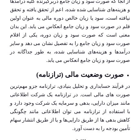
ﺍﺯ ﺁﻧﺠﺎ که ﺻﻮﺭﺕ ﺳﻮﺩ ﻭ زیان ﺟﺎﻣﻊ دربرگیرنده کلیه ﺩﺭﺁﻣﺪﻫﺎ
ﻭ هزینه‌های شناسایی شده ﺷﺪﻩ، ﺍﻋﻢ ﺍﺯ ﺗﺤﻘﻖ یافته ﻭ ﺗﺤﻘﻖ
نیافته ﺍﺳﺖ، ﺳﻮﺩ یا زیان ﺧﺎﻟﺺ ﺩﻭﺭﻩ مالی ﺑﻪ ﻋﻨﻮﺍﻥ اولین
ﻗﻠﻢ ﺩﺭ ﺻﻮﺭﺕ ﺳﻮﺩ ﻭ زیان ﺟﺎﻣﻊ انعکاس می یابد. این ﺑﺪﺍﻥ
معنی ﺍﺳﺖ که ﺻﻮﺭﺕ ﺳﻮﺩ ﻭ زیان ﺩﻭﺭﻩ، یکی ﺍﺯ ﺍﻗﻼﻡ
ﺻﻮﺭﺕ ﺳﻮﺩ ﻭ زیان ﺟﺎﻣﻊ ﺭﺍ ﺑﻪ تفصیل ﻧﺸﺎﻥ می دهد ﻭ سایر
ﺩﺭﺁﻣﺪﻫﺎ ﻭ هزینه‌های شناسایی ﺷﺪﻩ، به طور ﺟﺪﺍﮔﺎﻧﻪ ﺩﺭ
ﺻﻮﺭﺕ ﺳﻮﺩ ﻭ زیان ﺟﺎﻣﻊ انعکاس می یابد.
صورت وضعیت مالی (ترازنامه)
در فرآیند حسابداری و تحلیل بنیادی، ترازنامه جزو مهم‌ترین
صورت های مالی است. در ترازنامه یک شرکت اطلاعاتی
مانند میزان دارایی، بدهی و سرمایه یک شرکت وجود دارد و
با استفاده از ترازنامه می توان اطلاعاتی مانند چگونگی
کاهش بدهی ها از طریق دارایی‌ها و یا از طریق انتشار سهام
تأمین بودجه را به دست آورد.