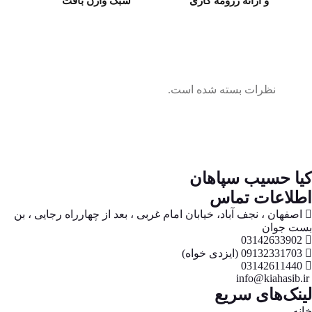
و ارائه رزومه کاری
سبک وارن بافت
نظرات بسته شده است.
کیا حسیب سپاهان
اطلاعات تماس
اصفهان ، نجف آباد، خیابان امام غربی ، بعد از چهارراه رجایی ، بن
بست جوان
03142633902
09132331703 (ایزدی خواه)
03142611440
info@kiahasib.ir
لینک‌های سریع
خانه