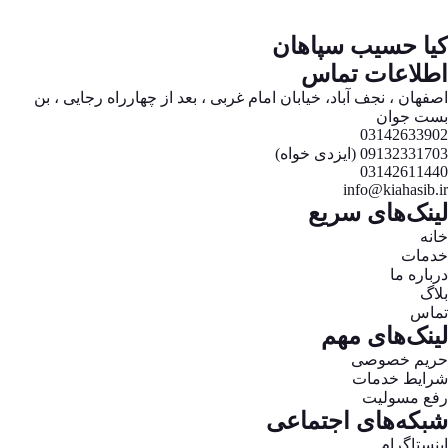
کیا حسیب سپاهان
اطلاعات تماس
اصفهان ، نجف آباد، خیابان امام غربی ، بعد از چهارراه رجایی ، بن
بست جوان
03142633902
09132331703 (ایزدی خواه)
03142611440
info@kiahasib.ir
لینک‌های سریع
خانه
خدمات
درباره ما
بلاگ
تماس
لینک‌های مهم
حریم خصوصی
شرایط خدمات
رفع مسولیت
شبکه‌های اجتماعی
اینستاگرام