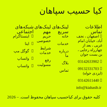
کیا حسیب سپاهان
اطلاعات
لینک‌های
لینک‌های
شبکه‌های
تماس
سریع
مهم
اجتماعی
اصفهان ، نجف
خانه
حریم
اینستاگرام
آباد، خیابان امام
خصوصی
خدمات
ایتا
غربی ، بعد از
شرایط
چهارراه رجایی ،
درباره
گوگل مپ
خدمات
بن بست جوان
ما
واتساپ
رفع
03142633902
بلاگ
مسولیت
واتساپ
09132331703
تماس
(ایزدی خواه)
03142611440
info@kiahasib.ir
کلیه حقوق برای کیاحسیب سپاهان محفوظ است. – 2026