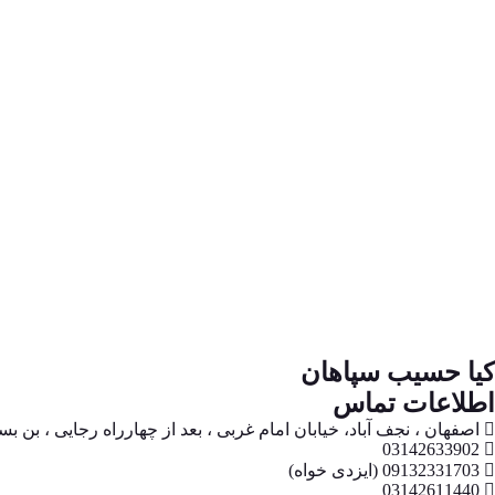
کیا حسیب سپاهان
اطلاعات تماس
اصفهان ، نجف آباد، خیابان امام غربی ، بعد از چهارراه رجایی ، بن 
03142633902
09132331703 (ایزدی خواه)
03142611440