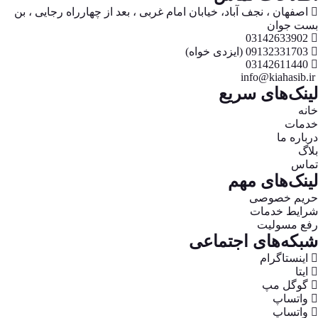
اصفهان ، نجف آباد، خیابان امام غربی ، بعد از چهارراه رجایی ، بن
بست جوان
03142633902
09132331703 (ایزدی خواه)
03142611440
info@kiahasib.ir
لینک‌های سریع
خانه
خدمات
درباره ما
بلاگ
تماس
لینک‌های مهم
حریم خصوصی
شرایط خدمات
رفع مسولیت
شبکه‌های اجتماعی
اینستاگرام
ایتا
گوگل مپ
واتساپ
واتساپ