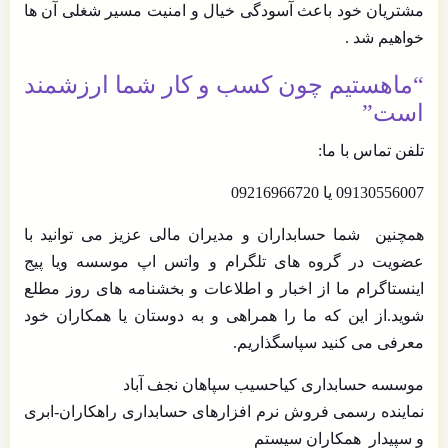
مشتریان خود باعث آسودگی خیال و امنیت مسیر شغلی آن ها
خواهیم شد .
“ماهستیم چون کسب و کار شما ارزشمند
است”
تلفن تماس با ما:
09130556007 یا 09216966720
همچنین شما حسابداران و مدیران مالی عزیز می توانید با
عضویت در گروه های تلگرام و واتس اپ موسسه ویا پیج
اینستاگرام ما از اخبار و اطلاعات و بخشنامه های روز مطلع
شوید.از این که ما را همراهی و به دوستان یا همکاران خود
معرفی می کنید سپاسگذاریم.
موسسه حسابداری
کیاحسیب
سپاهان نجف آباد
نماینده رسمی فروش نرم افزارهای حسابداری راهکاران-ابری
و سپیدار همکاران سیستم