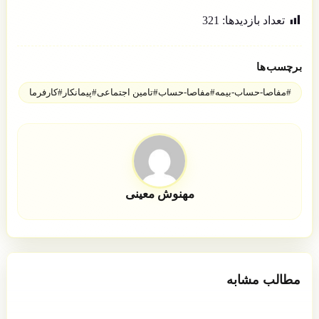
تعداد بازدید‌ها:
321
برچسب‌ها
#مفاصا-حساب-بیمه#مفاصا-حساب#تامین اجتماعی#پیمانکار#کارفرما
مهنوش معینی
مطالب مشابه