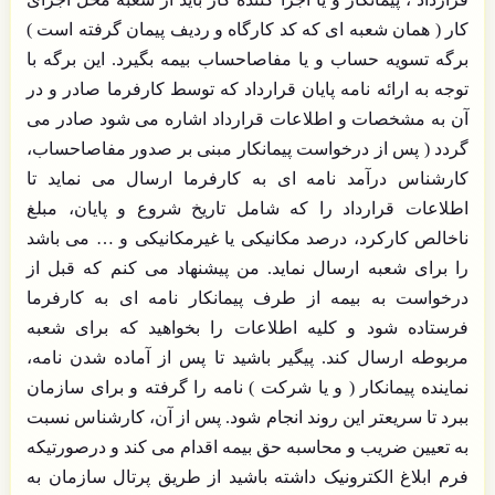
کار ( همان شعبه ای که کد کارگاه و ردیف پیمان گرفته است )
برگه تسویه حساب و یا مفاصاحساب بیمه بگیرد. این برگه با
توجه به ارائه نامه پایان قرارداد که توسط کارفرما صادر و در
آن به مشخصات و اطلاعات قرارداد اشاره می شود صادر می
گردد ( پس از درخواست پیمانکار مبنی بر صدور مفاصاحساب،
کارشناس درآمد نامه ای به کارفرما ارسال می نماید تا
اطلاعات قرارداد را که شامل تاریخ شروع و پایان، مبلغ
ناخالص کارکرد، درصد مکانیکی یا غیرمکانیکی و … می باشد
را برای شعبه ارسال نماید. من پیشنهاد می کنم که قبل از
درخواست به بیمه از طرف پیمانکار نامه ای به کارفرما
فرستاده شود و کلیه اطلاعات را بخواهید که برای شعبه
مربوطه ارسال کند. پیگیر باشید تا پس از آماده شدن نامه،
نماینده پیمانکار ( و یا شرکت ) نامه را گرفته و برای سازمان
ببرد تا سریعتر این روند انجام شود. پس از آن، کارشناس نسبت
به تعیین ضریب و محاسبه حق بیمه اقدام می کند و درصورتیکه
فرم ابلاغ الکترونیک داشته باشید از طریق پرتال سازمان به