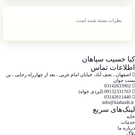
نظرات بسته شده است.
کیا حسیب سپاهان
اطلاعات تماس
اصفهان ، نجف آباد، خیابان امام غربی ، بعد از چهارراه رجایی ، بن
بست جوان
03142633902
09132331703 (ایزدی خواه)
03142611440
info@kiahasib.ir
لینک‌های سریع
خانه
خدمات
درباره ما
بلاگ