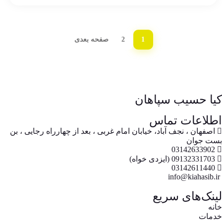
1
2
صفحه بعدی
کیا حسیب سپاهان
اطلاعات تماس
اصفهان ، نجف آباد، خیابان امام غربی ، بعد از چهارراه رجایی ، بن
بست جوان
03142633902
09132331703 (ایزدی خواه)
03142611440
info@kiahasib.ir
لینک‌های سریع
خانه
خدمات