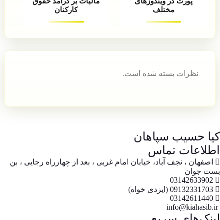
پورت در ویندوزهای
مالیات بر درآمد حقوق
مختلف
کارکنان
نظرات بسته شده است.
کیا حسیب سپاهان
اطلاعات تماس
اصفهان ، نجف آباد، خیابان امام غربی ، بعد از چهارراه رجایی ، بن
بست جوان
03142633902
09132331703 (ایزدی خواه)
03142611440
info@kiahasib.ir
لینک‌های سریع