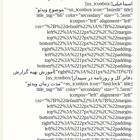
اسماعیلی[/us_iconbox]
[us_iconbox icon=”fas|edit” title=”موضوع ویدئو”
title_tag=”h6″ color=”secondary” size=”1.5rem”
iconpos=”left” alignment=”left”
css=”%7B%22default%22%3A%7B%22margin-
left%22%3A%222px%22%2C%22margin-
top%22%3A%227px%22%2C%22margin-
bottom%22%3A%222px%22%2C%22margin-
right%22%3A%222px%22%2C%22padding-
left%22%3A%221px%22%2C%22padding-
top%22%3A%221px%22%2C%22padding-
bottom%22%3A%221px%22%2C%22padding-
right%22%3A%221px%22%7D%7D”]آموزش تهیه گزارش
دفاتر کل و روزنامه در سپیدار[/us_iconbox]
[us_iconbox icon=”fas|clock” title=”مدت زمان ویدئو”
title_tag=”h6″ color=”secondary” size=”1.5rem”
iconpos=”left” alignment=”left”
css=”%7B%22default%22%3A%7B%22margin-
left%22%3A%222px%22%2C%22margin-
top%22%3A%227px%22%2C%22margin-
bottom%22%3A%222px%22%2C%22margin-
right%22%3A%222px%22%2C%22padding-
left%22%3A%221px%22%2C%22padding-
top%22%3A%221px%22%2C%22padding-
bottom%22%3A%221px%22%2C%22padding-