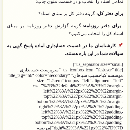
تمامی اسناد را انتخاب و در قسمت منوی چاپ:
برای دفتر کل:
گزینه دفتر کل بر مبنای اسناد*
برای دفتر روزنامه:
گزینه گزارش دفتر روزنامه بر مبنای
اسناد کل را انتخاب می‌کنیم.*
کارشناسان ما در قسمت حسابداری آماده پاسخ گویی به
سوالات شما در این باره هستند.
[us_separator size=”small”]
[us_iconbox icon=”fas|user” title=”سرپرست حسابداری
موسسه
کیاحسیب
سپاهان” title_tag=”h6″ color=”secondary”
size=”1.5rem” iconpos=”left” alignment=”left”
css=”%7B%22default%22%3A%7B%22margin-
left%22%3A%222px%22%2C%22margin-
top%22%3A%227px%22%2C%22margin-
bottom%22%3A%222px%22%2C%22margin-
right%22%3A%222px%22%2C%22padding-
left%22%3A%221px%22%2C%22padding-
top%22%3A%221px%22%2C%22padding-
bottom%22%3A%221px%22%2C%22padding-
right%22%3A%221px%22%7D%7D”]مرضیه